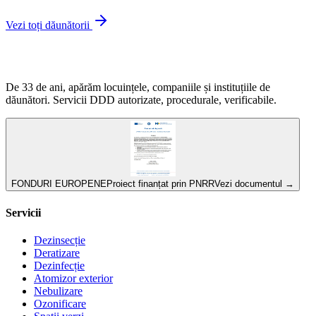
Vezi toți dăunătorii
De 33 de ani, apărăm locuințele, companiile și instituțiile de
dăunători. Servicii DDD autorizate, procedurale, verificabile.
FONDURI EUROPENE
Proiect finanțat prin PNRR
Vezi documentul →
Servicii
Dezinsecție
Deratizare
Dezinfecție
Atomizor exterior
Nebulizare
Ozonificare