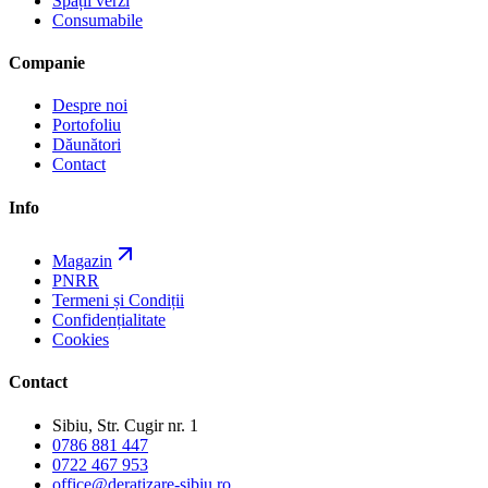
Spații verzi
Consumabile
Companie
Despre noi
Portofoliu
Dăunători
Contact
Info
Magazin
PNRR
Termeni și Condiții
Confidențialitate
Cookies
Contact
Sibiu, Str. Cugir nr. 1
0786 881 447
0722 467 953
office@deratizare-sibiu.ro