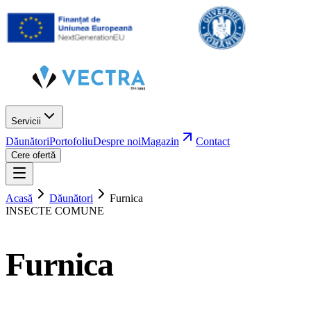
Servicii
Dăunători
Portofoliu
Despre noi
Magazin
Contact
Cere ofertă
Acasă
Dăunători
Furnica
INSECTE COMUNE
Furnica