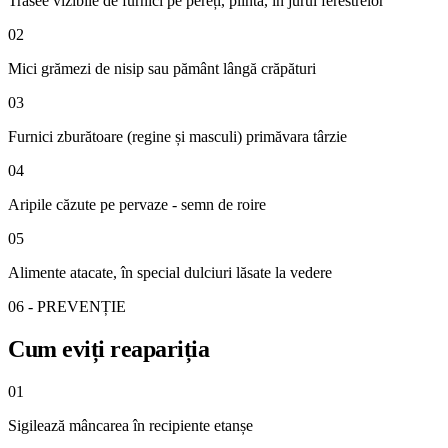
Trasee vizibile de furnici pe pereți, plinta, în jurul ferestrelor
02
Mici grămezi de nisip sau pământ lângă crăpături
03
Furnici zburătoare (regine și masculi) primăvara târzie
04
Aripile căzute pe pervaze - semn de roire
05
Alimente atacate, în special dulciuri lăsate la vedere
06 - PREVENȚIE
Cum eviți reapariția
01
Sigilează mâncarea în recipiente etanșe