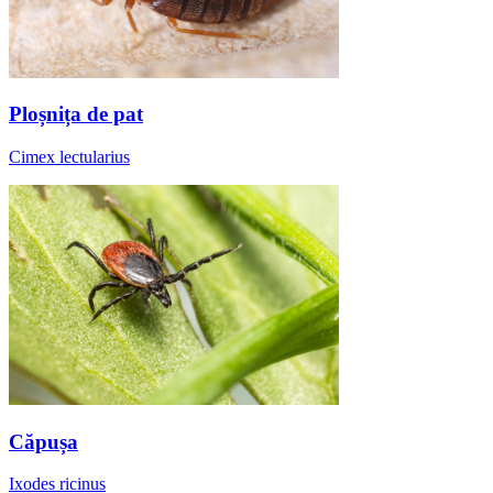
Ploșnița de pat
Cimex lectularius
Căpușa
Ixodes ricinus