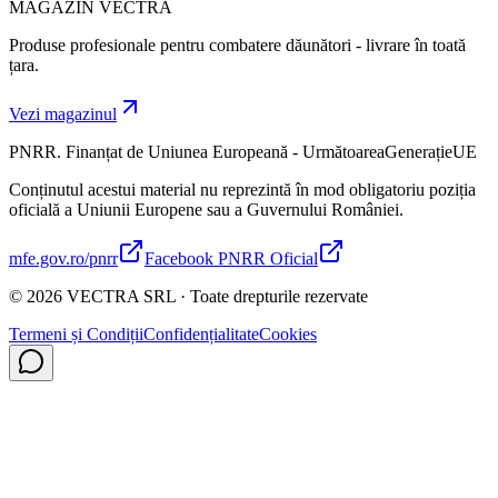
MAGAZIN VECTRA
Produse profesionale pentru combatere dăunători - livrare în toată
țara.
Vezi magazinul
PNRR. Finanțat de Uniunea Europeană - UrmătoareaGenerațieUE
Conținutul acestui material nu reprezintă în mod obligatoriu poziția
oficială a Uniunii Europene sau a Guvernului României.
mfe.gov.ro/pnrr
Facebook PNRR Oficial
©
2026
VECTRA SRL · Toate drepturile rezervate
Termeni și Condiții
Confidențialitate
Cookies