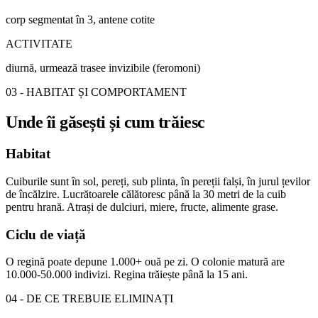
corp segmentat în 3, antene cotite
ACTIVITATE
diurnă, urmează trasee invizibile (feromoni)
03 - HABITAT ȘI COMPORTAMENT
Unde îi găsești și cum trăiesc
Habitat
Cuiburile sunt în sol, pereți, sub plinta, în pereții falși, în jurul țevilor
de încălzire. Lucrătoarele călătoresc până la 30 metri de la cuib
pentru hrană. Atrași de dulciuri, miere, fructe, alimente grase.
Ciclu de viață
O regină poate depune 1.000+ ouă pe zi. O colonie matură are
10.000-50.000 indivizi. Regina trăiește până la 15 ani.
04 - DE CE TREBUIE ELIMINAȚI