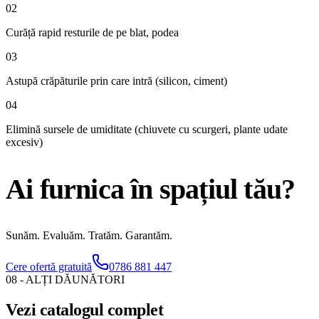
02
Curăță rapid resturile de pe blat, podea
03
Astupă crăpăturile prin care intră (silicon, ciment)
04
Elimină sursele de umiditate (chiuvete cu scurgeri, plante udate
excesiv)
Ai
furnica
în spațiul tău?
Sunăm. Evaluăm. Tratăm. Garantăm.
Cere ofertă gratuită
0786 881 447
08 - ALȚI DĂUNĂTORI
Vezi catalogul complet